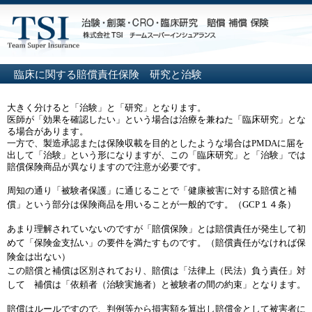
臨床に関する賠償責任保険 研究と治験
大きく分けると「治験」と「研究」となります。
医師が「効果を確認したい」という場合は治療を兼ねた「臨床研究」とな
る場合があります。
一方で、製造承認または保険収載を目的としたような場合はPMDAに届を
出して「治験」という形になりますが、この「臨床研究」と「治験」では
賠償保険商品が異なりますので注意が必要です。
周知の通り「被験者保護」に通じることで「健康被害に対する賠償と補
償」という部分は保険商品を用いることが一般的です。（GCP１４条）
あまり理解されていないのですが「賠償保険」とは賠償責任が発生して初
めて「保険金支払い」の要件を満たすものです。（賠償責任がなければ保
険金は出ない）
この賠償と補償は区別されており、賠償は「法律上（民法）負う責任」対
して 補償は「依頼者（治験実施者）と被験者の間の約束」となります。
賠償はルールですので、判例等から損害額を算出し賠償金として被害者に