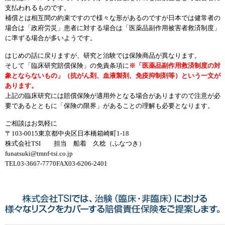
支払われるものです。
補償とは相互間の約束ですので様々な形があるのですが日本では健常者の
場合は「政府労災」患者に対する場合は「医薬品副作用被害者救済制度」
に準ずる場合が多いようです。
はじめの話に戻りますが、研究と治験では保険商品が異なります。
そして「臨床研究賠償保険」の免責条項に
※「医薬品副作用救済制度の対
象とならないもの」（抗がん剤、血液製剤、免疫抑制剤等）という一文が
あります。
上記の臨床研究には賠償保険が適用外となる場合がありますので注意が必
要であるとともに「保険の限界」があることの理解も必要となります。
ご相談はお気軽に
〒103-0015東京都中央区日本橋箱崎町1-18
株式会社TSI 担当 船着 久稔（ふなつき）
funatsuki@tmnf-tsi.co.jp
TEL03-3667-7770FAX03-6206-2401