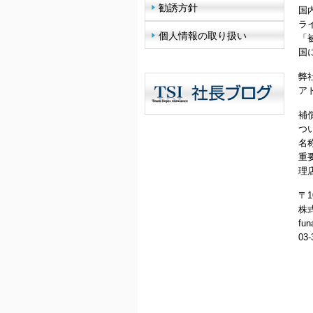
勧誘方針
国
ラ
個人情報の取り扱い
「
国
弊
ア
補
つ
名
重
理
〒1
株
fun
03-