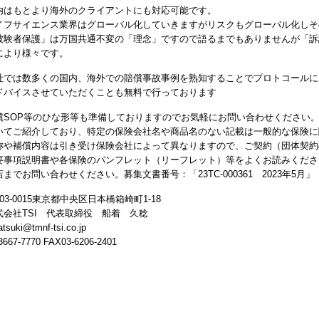
内はもとより海外のクライアントにも対応可能です。
イフサイエンス業界はグローバル化していきますがリスクもグローバル化しそ
被験者保護」は万国共通不変の「理念」ですので語るまでもありませんが「訴
により様々です。
社では数多くの国内、海外での賠償事故事例を熟知することでプロトコールにあ
ドバイスさせていただくことも無料で行っております
償SOP等のひな形等も準備しておりますのでお気軽にお問い合わせください
いてご紹介しており、特定の保険会社名や商品名のない記載は一般的な保険に
称や補償内容は引き受け保険会社によって異なりますので、ご契約（団体契約
要事項説明書や各保険のパンフレット（リーフレット）等をよくお読みくださ
店までお問い合わせください。募集文書番号：「23TC-000361 2023年5月」
03-0015東京都中央区日本橋箱崎町1-18
式会社TSI 代表取締役 船着 久稔
atsuki@tmnf-tsi.co.jp
3667-7770 FAX03-6206-2401