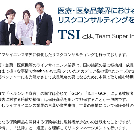
イフサイエンス業界に特化したリスクコンサルティングを行っております。
薬・創薬・医療機等のライフサイエンス業界は、国の施策の基に転換期、成長
れまで様々な事情でdeath valleyに陥っていたアカデミア発の優れたシー
薬ベンチャーにも光明がさして成長戦略の要になるために本気で取り組む時期
。
方で「ヘルシンキ宣言」の順守は必須で「GCP」「ICH－GCP」による被験
被害に対する賠償や補償」は保険商品を用いて担保することが一般的です。
かしライフサイエンス業界の言葉や業界事情、世界の事情について保険会社の
。
となる保険商品を開発する保険会社に理解者が少ないのは残念なことですが、T
事情」、「法律」と「適正」を理解してリスクマネージメントを行います。