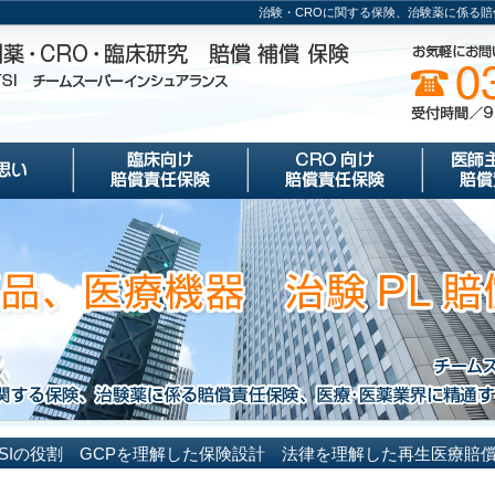
治験・CROに関する保険、治験薬に係る
TSIの役割 GCPを理解した保険設計 法律を理解した再生医療賠