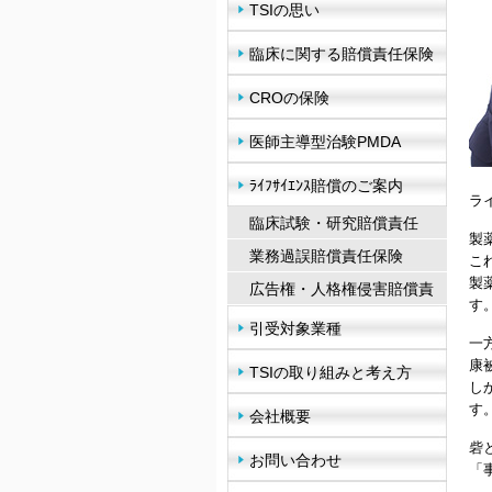
TSIの思い
臨床に関する賠償責任保険
CROの保険
医師主導型治験PMDA
ﾗｲﾌｻｲｴﾝｽ賠償のご案内
ラ
臨床試験・研究賠償責任
製
業務過誤賠償責任保険
こ
製
広告権・人格権侵害賠償責
す
任
引受対象業種
一
康
TSIの取り組みと考え方
し
す
会社概要
砦
お問い合わせ
「