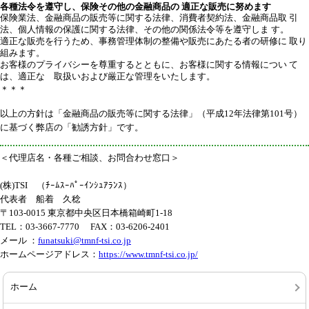
各種法令を遵守し、保険その他の金融商品の 適正な販売に努めます
保険業法、金融商品の販売等に関する法律、消費者契約法、金融商品取 引
法、個人情報の保護に関する法律、その他の関係法令等を遵守しま す。
適正な販売を行うため、事務管理体制の整備や販売にあたる者の研修に 取り
組みます。
お客様のプライバシーを尊重するとともに、お客様に関する情報につい て
は、適正な 取扱いおよび厳正な管理をいたします。
＊＊＊
以上の方針は「金融商品の販売等に関する法律」（平成12年法律第101号）
に基づく弊店の「勧誘方針」です。
＜代理店名・各種ご相談、お問合わせ窓口＞
(株)TSI （ﾁｰﾑｽｰﾊﾟｰｲﾝｼｭｱﾗﾝｽ）
代表者 船着 久稔
〒103-0015 東京都中央区日本橋箱崎町1-18
TEL：03-3667-7770 FAX：03-6206-2401
メール ：
funatsuki@tmnf-tsi.co.jp
ホームページアドレス：
https://www.tmnf-tsi.co.jp/
ホーム